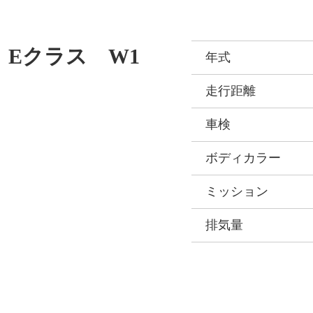
Eクラス W1
年式
走行距離
車検
ボディカラー
ミッション
排気量